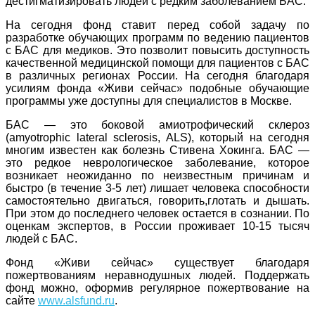
дестигматизировать людей с редким заболеванием БАС.
На сегодня фонд ставит перед собой задачу по
разработке обучающих программ по ведению пациентов
с БАС для медиков. Это позволит повысить доступность
качественной медицинской помощи для пациентов с БАС
в различных регионах России. На сегодня благодаря
усилиям фонда «Живи сейчас» подобные обучающие
программы уже доступны для специалистов в Москве.
БАС — это боковой амиотрофический склероз
(amyotrophic lateral sclerosis, ALS), который на сегодня
многим известен как болезнь Стивена Хокинга. БАС —
это редкое неврологическое заболевание, которое
возникает неожиданно по неизвестным причинам и
быстро (в течение 3-5 лет) лишает человека способности
самостоятельно двигаться, говорить,глотать и дышать.
При этом до последнего человек остается в сознании. По
оценкам экспертов, в России проживает 10-15 тысяч
людей с БАС.
Фонд «Живи сейчас» существует благодаря
пожертвованиям неравнодушных людей. Поддержать
фонд можно, оформив регулярное пожертвование на
сайте
www.alsfund.ru
.