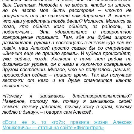
был Светлым. Никогда я не видела, чтобы он злился,
но он часто мог быть расстроен – что-то не
получалось или не отвечали нам дарители. А знаете,
что наш учредитель тогда делал? Молился. Молился за
того, кто обидел, кого обидели, за радость, за
подопечных… Эта удивительное и невероятное
всепрощение поражало. Там, где мы будем широко
размахивать руками и восклицать с гневом «Да как же
так!», наш Алексей просто сказал бы со смирением:
«Значит еще не пришло время». И чудеса происходят,
уже сейчас, когда Алексея с нами нет рядом на
физическом уровне, он с нами в каком-то совершенно
другом состоянии. Многое, что не получалось раньше,
происходит сейчас – пришло время. Так мы получаем
весточки от него и на душе становится как-то
спокойнее»
.
«Почему я занимаюсь благотворительностью?
Наверное, потому же, почему я занимаюсь своей
семьей, почему работаю, почему хожу в храм, почему
люблю и дышу»
, – говорил сам Алексей.
«Если не я, то кто?»: правила жизни Алексея
Мошковича» — статья на сайте «Филантроп»