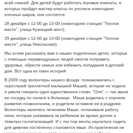
всей семьей. Для детей будут работать игровые комнаты, в
которых пройдут мастер-классы по росписи новогодних
елочных шаров, они состоятся:
28 декабря с 12-00 до 13-00 (новогодняя станция "Теплое
место", улица Кузнецкий мост),
29 декабря с 12-00 до 13-00 (новогодняя станция "Теплое
место", улица Никольская).
Мы хотим рассказать вам о наших подопечных детях, которые
с помощью неравнодушных людей смогли поправить
здоровье, обрести семью или избежать попадания в детский
дом. Вот одна из таких историй:
В 2009 году волонтеры нашего фонда познакомились с
сероглазой трехлетней малышкой Машей, которая не ходила
и умела говорить одно-единственное слово: "Оля" — так звали
ее соседку по палате в больнице. Маша родилась с пороком
развития позвоночника, и родители оставили ее в роддоме.
Волонтеры занялись лечением Маши, оплачивали работу
няни, которая ухаживала за ребенком во время долгих и
тяжелых госпитализаций. И с тех пор мечты научиться ходить
для девочки постепенно становятся явью. Из практически не