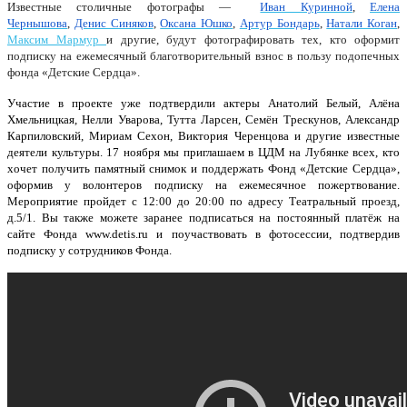
Известные столичные фотографы —
Иван Куринной
,
Елена
Чернышова
,
Денис Синяков
,
Оксана Юшко
,
Артур Бондарь
,
Натали Коган
,
Максим Мармур
и другие, будут фотографировать тех, кто оформит
подписку на ежемесячный благотворительный взнос в пользу подопечных
фонда «Детские Сердца».
Участие в проекте уже подтвердили актеры Анатолий Белый, Алёна
Хмельницкая, Нелли Уварова, Тутта Ларсен, Семён Трескунов, Александр
Карпиловский, Мириам Сехон, Виктория Черенцова и другие известные
деятели культуры. 17 ноября мы приглашаем в ЦДМ на Лубянке всех, кто
хочет получить памятный снимок и поддержать Фонд «Детские Сердца»,
оформив у волонтеров подписку на ежемесячное пожертвование.
Мероприятие пройдет с 12:00 до 20:00 по адресу Театральный проезд,
д.5/1. Вы также можете заранее подписаться на постоянный платёж на
сайте Фонда www.detis.ru и поучаствовать в фотосессии, подтвердив
подписку у сотрудников Фонда.