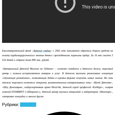
Благотворительный фонд «
Детские сердца
» с 2002 года занимается адресным сбором средств на
оплату кардиохирургического лечения детям с врождёнными пороками сердца. За 16 лет спасено 3
534 детей и собрано более 890 млн. рублей.
«Центральный Детский Магазин на Лубянке» – комплекс семейного и детского досуга, торговый
центр с полным ассортиментом товаров и услуг. В детском магазине реализована концепция
«обучающее развлечение», позволяющая детям в игровых формах получать новые знания. На семи
этажах торгового комплекса открыты развлекательные интерактивные зоны: «Музей Детства»,
«Шоу Динозавров», киберспортивная арена
Winstrike
, детский город профессий «Кидбург», галерея
иллюзий EYEBIRINT («Айбиринт»), детский центр научных открытий и лаборатория «Иннопарк»,
смотровая площадка и многое другое.
Рубрики:
Новости