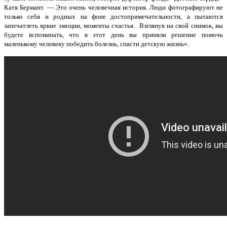
Катя Бермант. — Это очень человечная история. Люди фотографируют не
только себя и родных на фоне достопримечательности, а пытаются
запечатлеть яркие эмоции, моменты счастья. Взглянув на свой снимок, вы
будете вспоминать, что в этот день вы приняли решение помочь
маленькому человеку победить болезнь, спасти детскую жизнь».