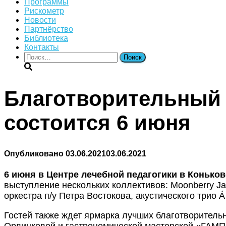
Программы
Рискометр
Новости
Партнёрство
Библиотека
Контакты
Найти:
Благотворительный 
состоится 6 июня
Опубликовано
03.06.2021
03.06.2021
6 июня в Центре лечебной педагогики в Конько
выступление нескольких коллективов: Moonberry J
оркестра п/у Петра Востокова, акустического трио 
Гостей также ждет ярмарка лучших благотворитель
Орлинковой и гастрономической мастерской «ГАМП