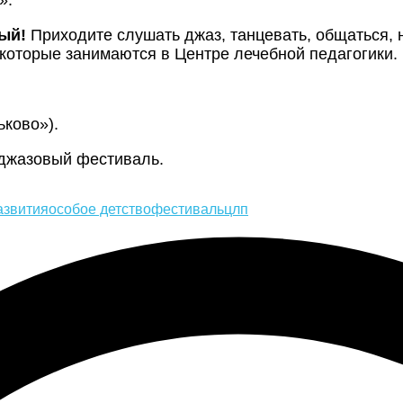
ный!
Приходите слушать джаз, танцевать, общаться, 
 которые занимаются в Центре лечебной педагогики.
ньково»).
ет джазовый фестиваль.
азвития
особое детство
фестиваль
цлп