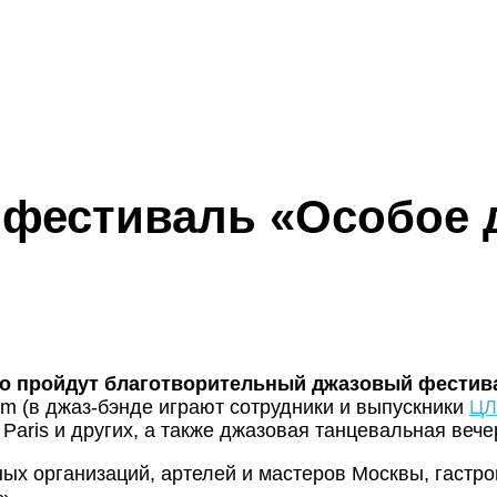
фестиваль «Особое д
во пройдут благотворительный джазовый фестива
am (в джаз-бэнде играют сотрудники и выпускники
ЦЛ
Á Paris и других, а также джазовая танцевальная веч
ных организаций, артелей и мастеров Москвы, гаст
».