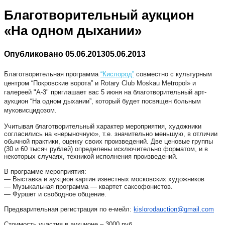
Благотворительный аукцион
«На одном дыхании»
Опубликовано
05.06.2013
05.06.2013
Благотворительная программа
“Кислород”
совместно с культурным
центром “Покровские ворота” и Rotary Club Moskau Metropol» и
галереей "А-3" приглашает вас 5 июня на благотворительный арт-
аукцион “На одном дыхании”, который будет посвящен больным
муковисцидозом.
Учитывая благотворительный характер мероприятия, художники
согласились на «нерыночную», т.е. значительно меньшую, в отличии
обычной практики, оценку своих произведений. Две ценовые группы
(30 и 60 тысяч рублей) определены исключительно форматом, и в
некоторых случаях, техникой исполнения произведений.
В программе мероприятия:
— Выставка и аукцион картин известных московских художников
— Музыкальная программа — квартет саксофонистов.
— Фуршет и свободное общение.
Предварительная регистрация по е-мейл:
kislorodauction@gmail.com
Стоимость участия в аукционе – 3000 руб.