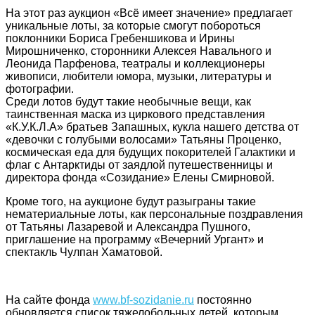
На этот раз аукцион «Всё имеет значение» предлагает
уникальные лоты, за которые смогут побороться
поклонники Бориса Гребеншикова и Ирины
Мирошниченко, сторонники Алексея Навального и
Леонида Парфенова, театралы и коллекционеры
живописи, любители юмора, музыки, литературы и
фотографии.
Среди лотов будут такие необычные вещи, как
таинственная маска из циркового представления
«К.У.К.Л.А» братьев Запашных, кукла нашего детства от
«девочки с голубыми волосами» Татьяны Проценко,
космическая еда для будущих покорителей Галактики и
флаг с Антарктиды от заядлой путешественницы и
директора фонда «Созидание» Елены Смирновой.
Кроме того, на аукционе будут разыграны такие
нематериальные лоты, как персональные поздравления
от Татьяны Лазаревой и Александра Пушного,
приглашение на программу «Вечерний Ургант» и
спектакль Чулпан Хаматовой.
На сайте фонда
www.bf-sozidanie.ru
постоянно
обновляется список тяжелобольных детей, которым