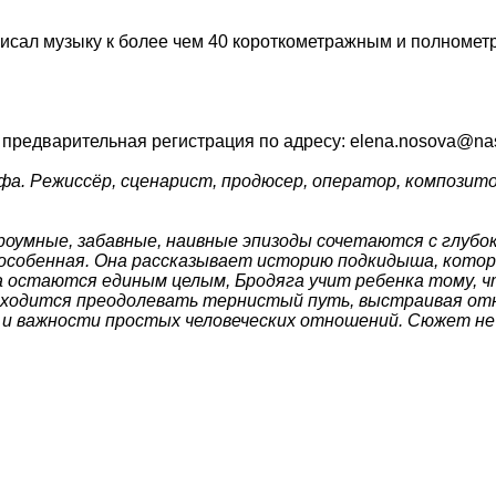
исал музыку к более чем 40 короткометражным и полномет
предварительная регистрация по адресу: elena.nosova@nast
. Режиссёр, сценарист, продюсер, оператор, композито
строумные, забавные, наивные эпизоды сочетаются с глу
 особенная. Она рассказывает историю подкидыша, кото
остаются единым целым, Бродяга учит ребенка тому, чт
ходится преодолевать тернистый путь, выстраивая отно
и и важности простых человеческих отношений. Сюжет не