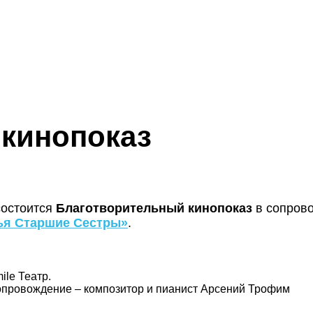
кинопоказ
состоится
Благотворительный кинопоказ
в сопров
ья Старшие Сестры»
.
le Театр.
сопровождение – композитор и пианист Арсений Трофим