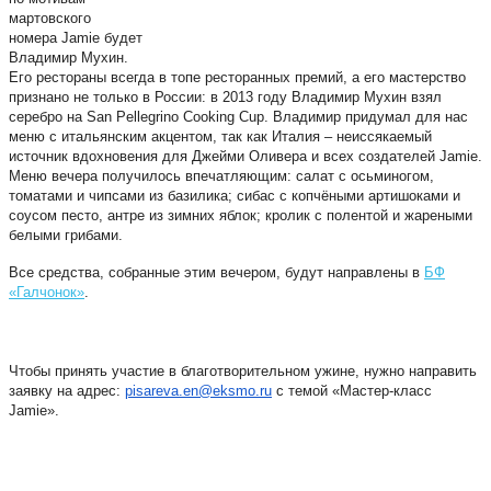
мартовского
номера Jamie будет
Владимир Мухин.
Его рестораны всегда в топе ресторанных премий, а его мастерство
признано не только в России: в 2013 году Владимир Мухин взял
серебро на San Pellegrino Cooking Cup. Владимир придумал для нас
меню с итальянским акцентом, так как Италия – неиссякаемый
источник вдохновения для Джейми Оливера и всех создателей Jamie.
Меню вечера получилось впечатляющим: салат с осьминогом,
томатами и чипсами из базилика; сибас с копчёными артишоками и
соусом песто, антре из зимних яблок; кролик с полентой и жареными
белыми грибами.
Все средства, собранные этим вечером, будут направлены в
БФ
«Галчонок»
.
Чтобы принять участие в благотворительном ужине, нужно направить
заявку на адрес:
pisareva.en@eksmo.ru
с темой «Мастер-класс
Jamie».