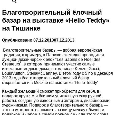
Благотворительный ёлочный
базар на выставке «Hello Teddy»
на Тишинке
Опубликовано
07.12.2013
07.12.2013
Благотворительные базары — добрая европейская
традиция, к примеру, в Париже ежегодно проводится
аукцион дизайнерских елок "Les Sapins de Noel des
Createurs", в котором принимают участие самые
известные модные дома, в том числе Kenzo, Gucci,
LouisVuitton, StellaMcCartney. В этом году с 5 по 8 декабря
2013 года благотворительный ёлочный базар
открывается и в Москве на выставке "Hello Teddy"
Каждый желающий сможет приобрести для себя, в
подарок друзьям и близким уникальную елку ручной
работы, созданную известными актерами, дизайнерами,
художниками. Подарок в благотворительного базара —
это возможность вспомнить разницу между обычным
подарком и Даром в самом полном смысле этого слова.