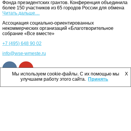
Фонда президентских грантов. Конференция объединила
более 150 участников из 65 городов России для обмена
Читать дальше…
Ассоциация cоциально-ориентированных
некоммерческих организаций «Благотворительное
собрание «Все вместе»
+7 (495) 648 90 02
info@wse-wmeste.ru
Мы используем cookie-файлы. С их помощью мы
X
улучшаем работу этого сайта.
Принять
Об Ассоциации «Все вместе»
Участники Ассоциации
Программы и проекты
Партнёрство
Наши специалисты оказывают благотворительным
организациям из состава Ассоциации «Все вместе»
разные безвозмездные услуги, которые могут облегчить
их работу и помочь в достижении целей.