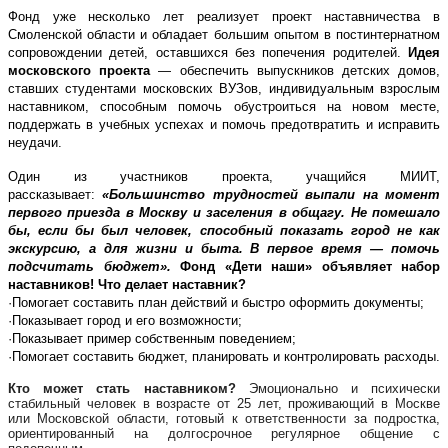
Фонд уже несколько лет реализует проект наставничества в
Смоленской области и обладает большим опытом в постинтернатном
сопровождении детей, оставшихся без попечения родителей.
Идея
московского проекта
— обеспечить выпускников детских домов,
ставших студентами московских ВУЗов, индивидуальным взрослым
наставником, способным помочь обустроиться на новом месте,
поддержать в учебных успехах и помочь предотвратить и исправить
неудачи.
Один из участников проекта, учащийся МИИТ,
рассказывает:
«Большинство трудностей выпали на момент
первого приезда в Москву и заселения в общагу. Не помешало
бы, если бы был человек, способный показать город не как
экскурсию, а для жизни и быта. В первое время — помочь
подсчитать бюджет».
Фонд «Дети наши» объявляет набор
наставников! Что делает наставник?
·Помогает составить план действий и быстро оформить документы;
·Показывает город и его возможности;
·Показывает пример собственным поведением;
·Помогает составить бюджет, планировать и контролировать расходы.
Кто может стать наставником?
Эмоционально и психически
стабильный человек в возрасте от 25 лет, проживающий в Москве
или Московской области, готовый к ответственности за подростка,
ориентированный на долгосрочное регулярное общение с