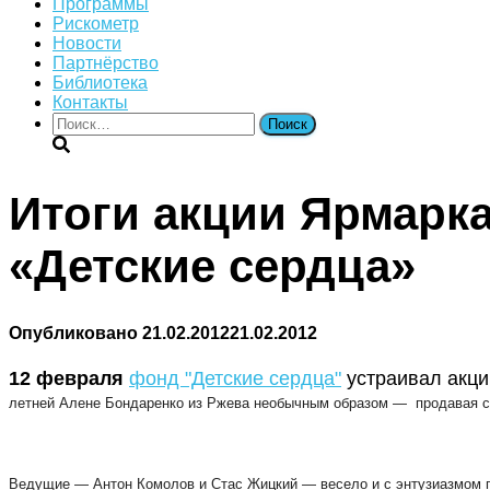
Программы
Рискометр
Новости
Партнёрство
Библиотека
Контакты
Найти:
Итоги акции Ярмарк
«Детские сердца»
Опубликовано
21.02.2012
21.02.2012
12 февраля
фонд "Детские сердца"
устраивал акц
летней Алене Бондаренко из Ржева необычным образом — продавая с
Ведущие — Антон Комолов и Стас Жицкий — весело и с энтузиазмом пр