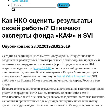
Контакты
Найти:
Как НКО оценить результаты
своей работы? Отвечают
эксперты фонда «КАФ» и SVI
Опубликовано
28.02.2019
28.02.2019
Сегодня в ассоциации “Все вместе” обсуждали оценку социального 
воздействия реализуемых некоммерческими организациями программ и 
возможности сотрудничества в этой сфере. С представителями НКО 
встретились директор 
фонда “КАФ”
 по программной деятельности и 
отношениям с донорами Юлия Ромащенко и Кэтрин Мэннинг, которая 
представляет британскую организацию 
Social Value Internationa
l
. SVI 
работает уже больше 10 лет с людьми из множества стран, России в том 
числе.
Первым делом рассмотрели результаты анкетирования, в котором приняли 
участие сотрудники НКО. Как выяснилось, большинство если и 
сталкивались с такой оценкой социального воздействия, то только косвенно. 
Основными препятствиями для оценки респонденты назвали нехватку 
времени и кадров, недостаток знаний и навыков. Между тем, это все чаще 