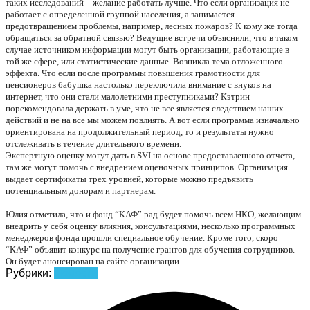
таких исследований – желание работать лучше. Что если организация не 
работает с определенной группой населения, а занимается 
предотвращением проблемы, например, лесных пожаров? К кому же тогда 
обращаться за обратной связью? Ведущие встречи объяснили, что в таком 
случае источником информации могут быть организации, работающие в 
той же сфере, или статистические данные. Возникла тема отложенного 
эффекта. Что если после программы повышения грамотности для 
пенсионеров бабушка настолько переключила внимание с внуков на 
интернет, что они стали малолетними преступниками? Кэтрин 
порекомендовала держать в уме, что не все является следствием наших 
действий и не на все мы можем повлиять. А вот если программа изначально 
ориентирована на продолжительный период, то и результаты нужно 
отслеживать в течение длительного времени.
Экспертную оценку могут дать в SVI на основе предоставленного отчета, 
там же могут помочь с внедрением оценочных принципов. Организация 
выдает сертификаты трех уровней, которые можно предъявить 
потенциальным донорам и партнерам.
Юлия отметила, что и фонд “КАФ” рад будет помочь всем НКО, желающим 
внедрить у себя оценку влияния, консультациями, несколько программных 
менеджеров фонда прошли специальное обучение. Кроме того, скоро 
“КАФ” объявит конкурс на получение грантов для обучения сотрудников. 
Он будет анонсирован на сайте организации.
Рубрики:
Новости