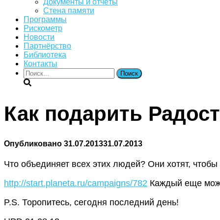
Документы и отчёты
Стена памяти
Программы
Рискометр
Новости
Партнёрство
Библиотека
Контакты
Найти:
Как подарить Радос
Опубликовано
31.07.2013
31.07.2013
Что объединяет всех этих людей? Они хотят, чтоб
http://start.planeta.ru/campaigns/782
Каждый еще може
P.S. Торопитесь, сегодня последний день!