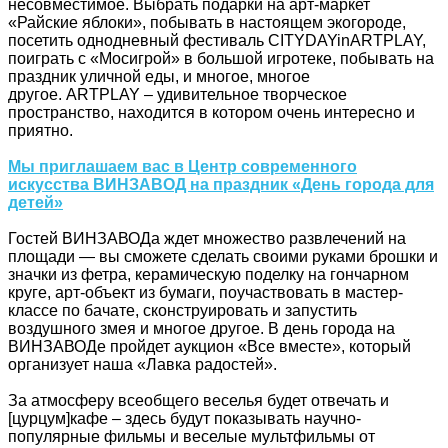
несовместимое. Выбрать подарки на арт-маркет
«Райские яблоки», побывать в настоящем экогороде,
посетить однодневный фестиваль CITYDAYinARTPLAY,
поиграть с «Мосигрой» в большой игротеке, побывать на
праздник уличной еды, и многое, многое
другое. ARTPLAY – удивительное творческое
пространство, находится в котором очень интересно и
приятно.
Мы приглашаем вас в Центр современного
искусства ВИНЗАВОД на праздник «День города для
детей»
Гостей ВИНЗАВОДа ждет множество развлечений на
площади — вы сможете сделать своими руками брошки и
значки из фетра, керамическую поделку на гончарном
круге, арт-объект из бумаги, поучаствовать в мастер-
классе по бачате, сконструировать и запустить
воздушного змея и многое другое. В день города на
ВИНЗАВОДе пройдет аукцион «Все вместе», который
организует наша «Лавка радостей».
За атмосферу всеобщего веселья будет отвечать и
[цурцум]кафе – здесь будут показывать научно-
популярные фильмы и веселые мультфильмы от