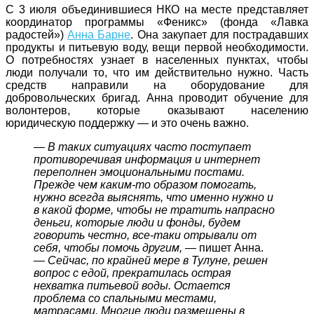
С 3 июля объединившиеся НКО на месте представляет
координатор программы «Феникс» (фонда «Лавка
радостей»)
Анна Барне
. Она закупает для пострадавших
продукты и питьевую воду, вещи первой необходимости.
О потребностях узнает в населенных пунктах, чтобы
люди получали то, что им действительно нужно. Часть
средств направили на оборудование для
добровольческих бригад. Анна проводит обучение для
волонтеров, которые оказывают населению
юридическую поддержку — и это очень важно.
—
В таких ситуациях часто поступает
противоречивая информация и интернет
переполнен эмоциональными постами.
Прежде чем каким-то образом помогать,
нужно всегда выяснять, что именно нужно и
в какой форме, чтобы не тратить напрасно
деньги, которые люди и фонды, будем
говорить честно, все-таки отрывали от
себя, чтобы помочь другим,
— пишет Анна.
—
Сейчас, по крайней мере в Тулуне, решен
вопрос с едой, прекратилась острая
нехватка питьевой воды. Остается
проблема со спальными местами,
матрасами. Многие люди размещены в