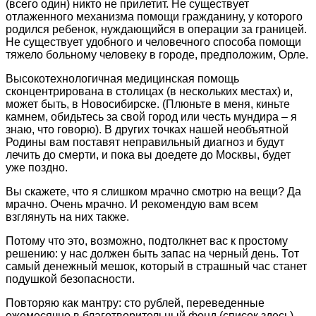
(всего один) никто не прилетит. Не существует
отлаженного механизма помощи гражданину, у которого
родился ребенок, нуждающийся в операции за границей.
Не существует удобного и человечного способа помощи
тяжело больному человеку в городе, предположим, Орле.
Высокотехнологичная медицинская помощь
сконцентрирована в столицах (в нескольких местах) и,
может быть, в Новосибирске. (Плюньте в меня, киньте
камнем, обидьтесь за свой город или честь мундира – я
знаю, что говорю). В других точках нашей необъятной
Родины вам поставят неправильный диагноз и будут
лечить до смерти, и пока вы доедете до Москвы, будет
уже поздно.
Вы скажете, что я слишком мрачно смотрю на вещи? Да
мрачно. Очень мрачно. И рекомендую вам всем
взглянуть на них также.
Потому что это, возможно, подтолкнет вас к простому
решению: у нас должен быть запас на черный день. Тот
самый денежный мешок, который в страшный час станет
подушкой безопасности.
Повторяю как мантру: сто рублей, переведенные
ежемесячно в благотворительный фонд (список здесь)