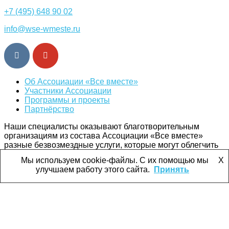
+7 (495) 648 90 02
info@wse-wmeste.ru
Об Ассоциации «Все вместе»
Участники Ассоциации
Программы и проекты
Партнёрство
Наши специалисты оказывают благотворительным
организациям из состава Ассоциации «Все вместе»
разные безвозмездные услуги, которые могут облегчить
их работу и помочь в достижении целей.
Мы используем cookie-файлы. С их помощью мы
X
улучшаем работу этого сайта.
Принять
Помогая нам, вы поддерживаете многих!
ПОДДЕРЖАТЬ
Условия использования персональных данных
Политика конфиденциальности