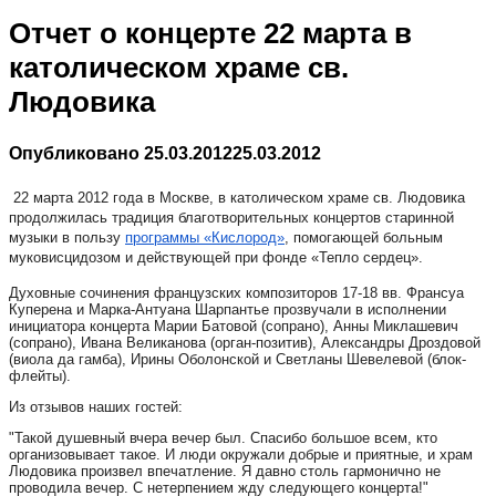
Отчет о концерте 22 марта в
католическом храме св.
Людовика
Опубликовано
25.03.2012
25.03.2012
22 марта 2012 года в
Москве, в католическом храме св. Людовика
продолжилась традиция благотворительных концертов старинной
музыки в пользу
программы «Кислород»
, помогающей больным
муковисцидозом и действующей при фонде «Тепло сердец».
Духовные сочинения французских композиторов 17-18 вв. Франсуа
Куперена и Марка-Антуана Шарпантье прозвучали в исполнении
инициатора концерта Марии Батовой (сопрано), Анны Миклашевич
(сопрано), Ивана Великанова (орган-позитив), Александры Дроздовой
(виола да гамба), Ирины Оболонской и Светланы Шевелевой (блок-
флейты).
Из отзывов наших гостей:
"Такой душевный вчера вечер был. Спасибо большое всем, кто
организовывает такое. И люди окружали добрые и приятные, и храм
Людовика произвел впечатление. Я давно столь гармонично не
проводила вечер. С нетерпением жду следующего концерта!"