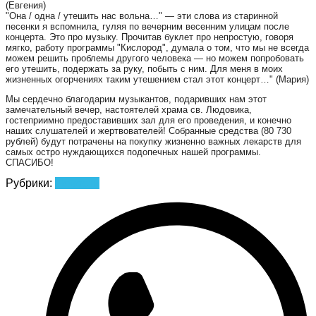
(Евгения)
"Она / одна / утешить нас вольна…" — эти слова из старинной
песенки я вспомнила, гуляя по вечерним весенним улицам после
концерта. Это про музыку. Прочитав буклет про непростую, говоря
мягко, работу программы "Кислород", думала о том, что мы не всегда
можем решить проблемы другого человека — но можем попробовать
его утешить, подержать за руку, побыть с ним. Для меня в моих
жизненных огорчениях таким утешением стал этот концерт…" (Мария)
Мы сердечно благодарим музыкантов, подаривших нам этот
замечательный вечер, настоятелей храма св. Людовика,
гостеприимно предоставивших зал для его проведения, и конечно
наших слушателей и жертвователей! Собранные средства (80 730
рублей) будут потрачены на покупку жизненно важных лекарств для
самых остро нуждающихся подопечных нашей программы.
СПАСИБО!
Рубрики:
Новости