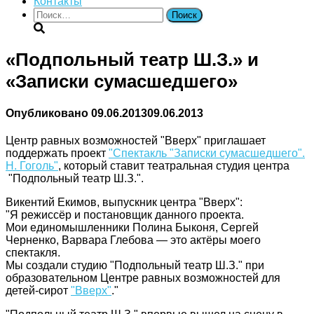
Контакты
Найти:
«Подпольный театр Ш.З.» и
«Записки сумасшедшего»
Опубликовано
09.06.2013
09.06.2013
Центр равных возможностей "Вверх" приглашает
поддержать проект
"Спектакль "Записки сумасшедшего".
Н. Гоголь"
, который ставит театральная студия центра
"Подпольный театр Ш.З.".
Викентий Екимов, выпускник центра "Вверх":
"Я режиссёр и постановщик данного проекта.
Мои единомышленники Полина Быконя, Сергей
Черненко, Варвара Глебова — это актёры моего
спектакля.
Мы создали студию "Подпольный театр Ш.З." при
образовательном Центре равных возможностей для
детей-сирот
"Вверх"
."