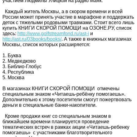
участием Людмилы Улицкой на радио Маяк.
Каждый житель Москвы, а в скором времени и всей
России может принять участие в марафоне и поддержать
деток с тяжелыми родовыми травмами. Стоит всего лишь
купить КНИГИ СКОРОЙ ПОМОЩИ на ОЗОНЕ.РУ, список
здесь:
http://www.golfstreamfond.ru/ast-i
и
http://ast.ru/03books/books/
. А также в книжных магазинах
Москвы, список которых расширяется:
1. Буква
2. Медведково
3. Библио-Глобус
4. Республика
5. Москва
В магазинах КНИГИ СКОРОЙ ПОМОЩИ отмечены
специальным знаком «Читаешь-ребёнку помогаешь».
Дополнительно к этому посетители смогут пожертвовать
деньги в специальные банки-накопители.
Кроме продажи книг со специальным знаком в
ближайшем времени планируется проведение
тематических встреч в рамках акции «Читаешь-ребенку
помогаешь» с участниками благотворительного