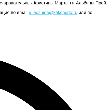
ом очаровательных Кристины Мартын и Альбины Прей.
ация по email
e.leoshina@kakchudo.ru
или по