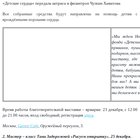
«Детские сердца» передала актриса и филантроп Чулпан Хаматова.
Все
собранные средства будут направлены на помощь детям с
врождёнными пороками сердца.
«Мы ждем Но
фонда «Детски
пряников, пуш
подарков, высок
выставку, где
красоту можно
детям, бабушк
Наши прекрасн
для вас! А мы
нашим детям. 
мы делаем все 
Время работы благотворительной выставки – ярмарки: 23 декабря, с 12.00
до 21.00 часов, вход свободный, регистрация
здесь
.
Москва,
Garnir Cafe
, Оружейный переулок, 5.
2.
Мастер – класс Тани Задорожней «Рисуем открытку». 25 декабря.