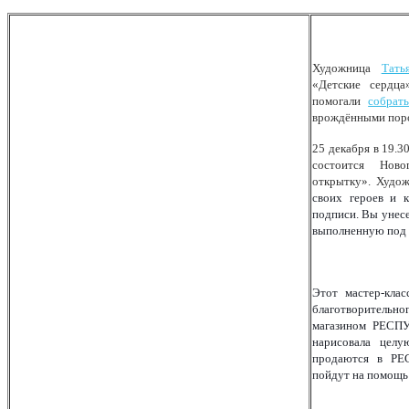
Художница
Тать
«Детские сердц
помогали
собрат
врождёнными пор
25 декабря в 19.
состоится Ново
открытку». Худо
своих героев и 
подписи. Вы унес
выполненную под 
Этот мастер-кла
благотворительно
магазином РЕС
нарисовала цел
продаются в РЕ
пойдут на помощь