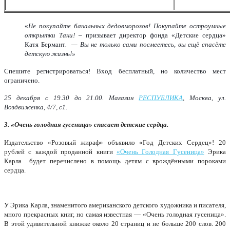
«
Не покупайте банальных дедовморозов! Покупайте остроумные
открытки Тани! –
призывает директор фонда «Детские сердца»
Катя Бермант
. — Вы не только сами посмеетесь, вы ещё спасёте
детскую жизнь!»
Спешите регистрироваться! Вход бесплатный, но количество мест
ограничено.
25 декабря с 19.30 до 21.00. Магазин
РЕСПУБЛИКА
, Москва, ул.
Воздвиженка, 4/7, с1.
3.
«Очень голодная гусеница» спасает детские сердца.
Издательство «Розовый жираф» объявило «Год Детских Сердец»! 20
рублей с каждой проданной книги
«Очень Голодная Гусеница»
Эрика
Карла будет перечислено в помощь детям с врождёнными пороками
сердца.
У Эрика Карла, знаменитого американского детского художника и писателя,
много прекрасных книг, но самая известная — «Очень голодная гусеница».
В этой удивительной книжке около 20 страниц и не больше 200 слов. 200