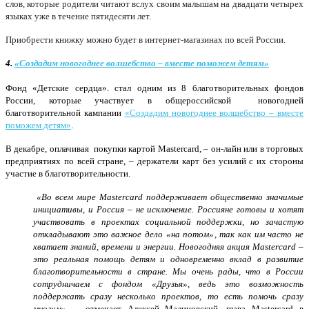
слов, которые родители читают вслух своим малышам на двадцати четырех
языках уже в течение пятидесяти лет.
Приобрести книжку можно будет в интернет-магазинах по всей России.
4.
«Создадим новогоднее волшебство – вместе поможем детям»
Фонд «Детские сердца»
. стал одним из 8 благотворительных фондов
России, которые участвует в общероссийской новогодней
благотворительной кампании
«Создадим новогоднее волшебство – вместе
поможем детям»
.
В декабре, оплачивая покупки картой
Mastercard
, – он-лайн или в торговых
предприятиях по всей стране, – держатели карт без усилий с их стороны
участие в благотворительности.
«Во всем мире Mastercard поддерживает общественно значимые
инициативы, и Россия – не исключение. Россияне готовы и хотят
участвовать в проектах социальной поддержки, но зачастую
откладывают это важное дело «на потом», так как им часто не
хватает знаний, времени и энергии. Новогодняя акция
Mastercard
–
это реальная помощь детям и одновременно вклад в развитие
благотворительности в стране. Мы очень рады, что в России
сотрудничаем с фондом «Друзья», ведь это возможность
поддержать сразу
несколько проектов, то есть помочь сразу
многим»,
– отмечает
Алексей Малиновский, глава
Mastercard
в