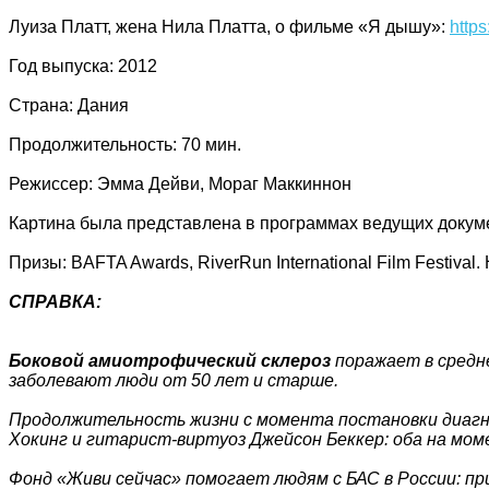
Луиза Платт, жена Нила Платта, о фильме «Я дышу»:
http
Год выпуска: 2012
Страна: Дания
Продолжительность: 70 мин.
Режиссер: Эмма Дейви, Мораг Маккиннон
Картина была представлена в программах ведущих документ
Призы: BAFTA Awards, RiverRun International Film Fest
СПРАВКА:
Боковой амиотрофический склероз
поражает в средне
заболевают люди от 50 лет и старше.
Продолжительность жизни с момента постановки диагн
Хокинг и гитарист-виртуоз Джейсон Беккер: оба на мом
Фонд «Живи сейчас» помогает людям с БАС в России: п