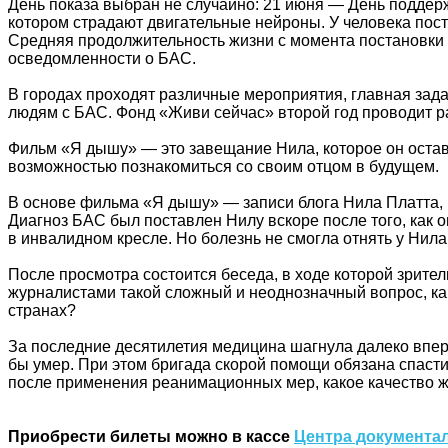
День показа выбран не случайно: 21 июня — День поддер
котором страдают двигательные нейроны. У человека пост
Средняя продолжительность жизни с момента постановки д
осведомленности о БАС.
В городах проходят различные мероприятия, главная зад
людям с БАС. Фонд «Живи сейчас» второй год проводит р
Фильм «Я дышу» — это завещание Нила, которое он остави
возможностью познакомиться со своим отцом в будущем.
В основе фильма «Я дышу» — записи блога Нила Платта, в
Диагноз БАС был поставлен Нилу вскоре после того, как 
в инвалидном кресле. Но болезнь не смогла отнять у Нила
После просмотра состоится беседа, в ходе которой зрите
журналистами такой сложный и неоднозначный вопрос, как 
странах?
За последние десятилетия медицина шагнула далеко впере
бы умер. При этом бригада скорой помощи обязана спасти 
после применения реанимационных мер, какое качество жи
Приобрести билеты можно в кассе
Центра документа