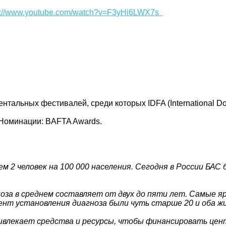
s://www.youtube.com/watch?v=F3yHi6LWX7s
альных фестивалей, среди которых IDFA (International Doc
ival. Номинации: BAFTA Awards.
м 2 человек на 100 000 населения. Сегодня в России БАС 
оза в среднем составляет от двух до пяти лет. Самые 
ент установления диагноза были чуть старше 20 и оба жи
ривлекает средства и ресурсы, чтобы финансировать це