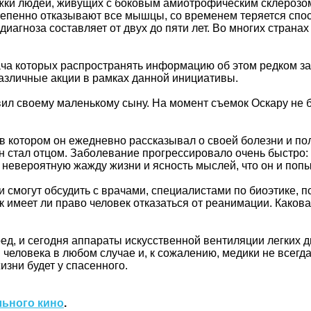
жки людей, живущих с боковым амиотрофическим склерозом
епенно отказывают все мышцы, со временем теряется спосо
иагноза составляет от двух до пяти лет. Во многих стран
ача которых распространять информацию об этом редком з
азличные акции в рамках данной инициативы.
л своему маленькому сыну. На момент съемок Оскару не бы
 котором он ежедневно рассказывал о своей болезни и пол
он стал отцом. Заболевание прогрессировало очень быстро:
 невероятную жажду жизни и ясность мыслей, что он и попы
ли смогут обсудить с врачами, специалистами по биоэтике,
имеет ли право человек отказаться от реанимации. Какова 
д, и сегодня аппараты искусственной вентиляции легких д
человека в любом случае и, к сожалению, медики не всегда
зни будет у спасенного.
льного кино
.