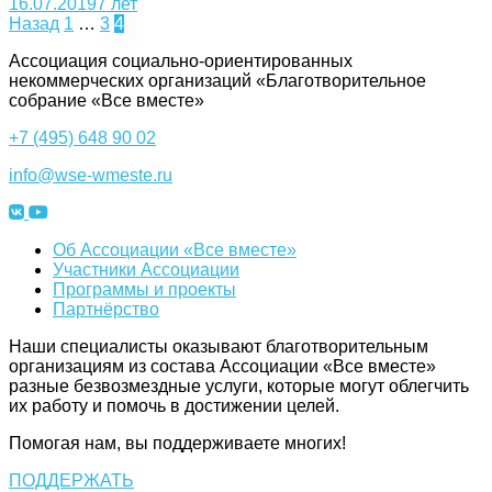
16.07.2019
7 лет
Навигация
Назад
1
…
3
4
по
Ассоциация cоциально-ориентированных
некоммерческих организаций «Благотворительное
записям
собрание «Все вместе»
+7 (495) 648 90 02
info@wse-wmeste.ru
Об Ассоциации «Все вместе»
Участники Ассоциации
Программы и проекты
Партнёрство
Наши специалисты оказывают благотворительным
организациям из состава Ассоциации «Все вместе»
разные безвозмездные услуги, которые могут облегчить
их работу и помочь в достижении целей.
Помогая нам, вы поддерживаете многих!
ПОДДЕРЖАТЬ