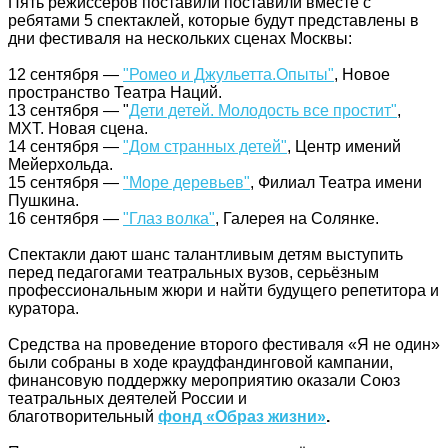
Пять режиссёров поставили поставили вместе с
ребятами 5 спектаклей, которые будут представлены в
дни фестиваля на нескольких сценах Москвы:
12 сентября —
"Ромео и Джульетта.Опыты"
, Новое
пространство Театра Наций.
13 сентября — "
Дети детей. Молодость все простит"
,
МХТ. Новая сцена.
14 сентября —
"Дом странных детей"
, Центр имений
Мейерхольда.
15 сентября —
"Море деревьев"
, Филиал Театра имени
Пушкина.
16 сентября —
"Глаз волка"
, Галерея на Солянке.
Спектакли дают шанс талантливым детям выступить
перед педагогами театральных вузов, серьёзным
профессиональным жюри и найти будущего репетитора и
куратора.
Средства на проведение второго фестиваля «Я не один»
были собраны в ходе краудфандинговой кампании,
финансовую поддержку мероприятию оказали Союз
театральных деятелей России и
благотворительный
фонд «Образ жизни»
.