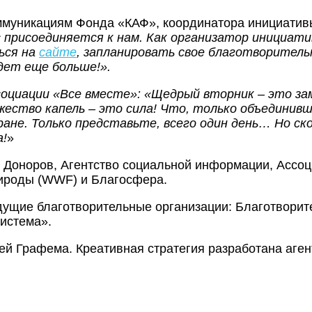
коммуникациям Фонда «КАФ», координатора инициатив
с присоединяется к нам. Как организатор инициат
ься на
сайте
, запланировать свое благотворитель
дет еще больше!».
оциации «Все вместе»: «Щедрый вторник – это за
ожество капель – это сила! Что, только объединив
ране. Только представьте, всего один день… Но с
а!
»
м Доноров, Агентство социальной информации, Ассо
рироды (WWF) и Благосфера.
дущие благотворительные организации: Благотворит
истема».
 Графема. Креативная стратегия разработана агентс