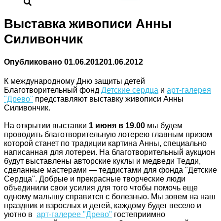
Выставка живописи Анны
Силивончик
Опубликовано
01.06.2012
01.06.2012
К международному Дню защиты детей
Благотворительный фонд
Детские сердца
и
арт-галерея
"Древо"
представляют выставку живописи Анны
Силивончик.
На открытии выставки
1 июня
в 19.00
мы будем
проводить благотворительную лотерею главным призом
которой станет по традиции картина Анны, специально
написанная для лотереи. На благотворительный аукцион
будут выставлены авторские куклы и медведи Тедди,
сделанные мастерами — теддистами для фонда "Детские
Сердца". Добрые и прекрасные творческие люди
объединили свои усилия для того чтобы помочь еще
одному малышу справится с болезнью.
Мы зовем на наш
праздник и взрослых и детей, каждому будет весело и
уютно в
арт-галерее "Древо"
гостеприимно